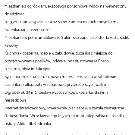
Mieszkanie z ogródkiem, ekspozycja południowa, widok na wewnętrzny
dziedziniec.
ok. 35m2 (10m2 sypialnia, 17m2 salon z aneksem kuchennym, 4m2
łazienka, 4m2 przedpokój)
Mieszkanie w pełni umeblowane.S alon: skórzana sofa, stół, krzesła, stolik
kawowy
Kuchnia - obszerna, meble w zabudowie, duża ilość miejsca do
przygotowywania posiłków, lodówka Indesit, zmywarka Bosch,
piekarnik, płyta indukcyjna
Sypialnia: łóżko 140 cm, z nowym materacem, szafa w zabudowie
Łazienka: pralka, szafy w zabudowie, prysznic z szybą walk-in
Ogródek:ok. 23 m2, zestaw wypoczynkowy, kosiarka, skrzynia
narzędziowa,
Internet światłowodowy, rowerownia, plac zabaw, siłownia zewnętrzna
Bliskość Rynku Wrocławskiego (2,5 km, 10 min) ,sklep żabka na osiedlu,
usługi, Aldi, Lidl, Biedronka