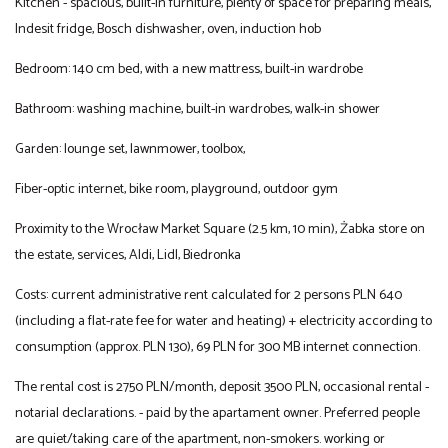
Kitchen - spacious, built-in furniture, plenty of space for preparing meals,
Indesit fridge, Bosch dishwasher, oven, induction hob
Bedroom: 140 cm bed, with a new mattress, built-in wardrobe
Bathroom: washing machine, built-in wardrobes, walk-in shower
Garden: lounge set, lawnmower, toolbox,
Fiber-optic internet, bike room, playground, outdoor gym
Proximity to the Wrocław Market Square (2.5 km, 10 min), Żabka store on
the estate, services, Aldi, Lidl, Biedronka
Costs: current administrative rent calculated for 2 persons PLN 640
(including a flat-rate fee for water and heating) + electricity according to
consumption (approx. PLN 130), 69 PLN for 300 MB internet connection.
The rental cost is 2750 PLN/month, deposit 3500 PLN, occasional rental -
notarial declarations. - paid by the apartament owner. Preferred people
are quiet/taking care of the apartment, non-smokers. working or