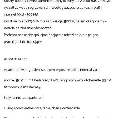
Koszty: obecny czynsz administracyjny liczony dla 2 osób: 640 zł (w tym
ryczałt za wodę i ogrzewanie) + według zużycia prąd (ca. 140 zł) +
internet 69 zł - 300 MB.
Koszt najmu to 2750 zł/miesiąc, kaucja 3500 zł, najem okazjonalny –
notarialne złożenie oświadczeń.
Preferowane osoby spokojne/dbające o mieszkanie, nie palące,
pracujące lub studiujące.
ADVANTAGES:
Apartment with garden, southern exposure to the internal yard.
approx. 35m2 (11 m2 bedroom, 17 m2 living room with kitchenette, 3,5 m2
bathroom, 4 m2 hallway)
Fully furnished apartment.
Living room: leather sofa, table, chairs, coffee table