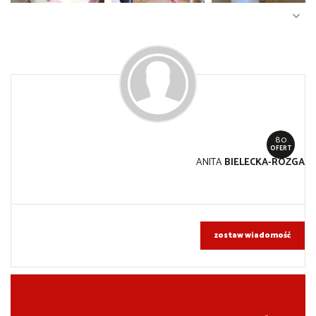
80
OFERT
ANITA
BIELECKA-RÓZGA
zostaw wiadomość