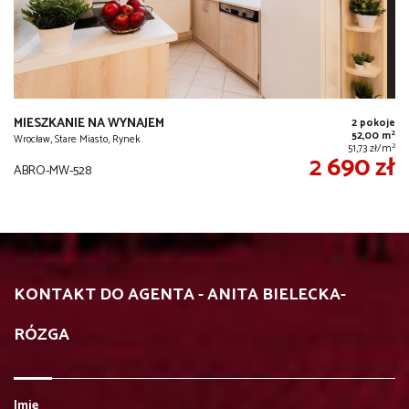
MIESZKANIE NA WYNAJEM
2 pokoje
2
52,00 m
Wrocław, Stare Miasto, Rynek
2
51,73 zł/m
2 690 zł
ABRO-MW-528
KONTAKT DO AGENTA - ANITA BIELECKA-
RÓZGA
Imię