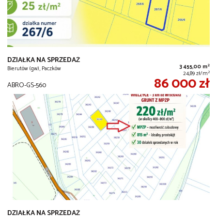
DZIAŁKA NA SPRZEDAŻ
2
3 455,00 m
Bierutów (gw), Paczków
2
24,89 zł/m
86 000 zł
ABRO-GS-560
DZIAŁKA NA SPRZEDAŻ