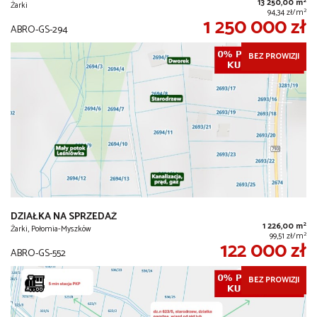
2
13 250,00 m
Żarki
2
94,34 zł/m
1 250 000 zł
ABRO-GS-294
BEZ PROWIZJI
DZIAŁKA NA SPRZEDAŻ
2
1 226,00 m
Żarki, Połomia-Myszków
2
99,51 zł/m
122 000 zł
ABRO-GS-552
BEZ PROWIZJI