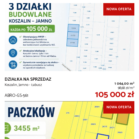
NOWA OFERTA
DZIAŁKA NA SPRZEDAŻ
2
1 064,00 m
Koszalin, Jamno - Łabusz
2
98,68 zł/m
105 000 zł
ABRO-GS-561
NOWA OFERTA