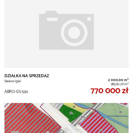
DZIAŁKA NA SPRZEDAŻ
2
2 000,00 m
Sławno (gw)
2
385,00 zł/m
770 000 zł
ABRO-GS-530