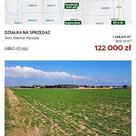
DZIAŁKA NA SPRZEDAŻ
2
1 226,00 m
Żarki, Połomia-Myszków
2
99,51 zł/m
122 000 zł
ABRO-GS-552