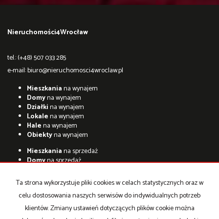
Nieruchomości4Wrocław
tel.: (+48) 507 033 285
e-mail:
biuro@nieruchomosci4wroclaw.pl
Mieszkania
na wynajem
Domy
na wynajem
Działki
na wynajem
Lokale
na wynajem
Hale
na wynajem
Obiekty
na wynajem
Mieszkania
na sprzedaż
Domy
na sprzedaż
Działki
na sprzedaż
Lokale
na sprzedaż
Ta strona wykorzystuje pliki cookies w celach statystycznych oraz w
Hale
na sprzedaż
celu dostosowania naszych serwisów do indywidualnych potrzeb
Obiekty
na sprzedaż
klientów. Zmiany ustawień dotyczących plików cookie można
Strona główna
Kontakt
kalkulator
notatnik
Kup
Sprzedaj
RODO