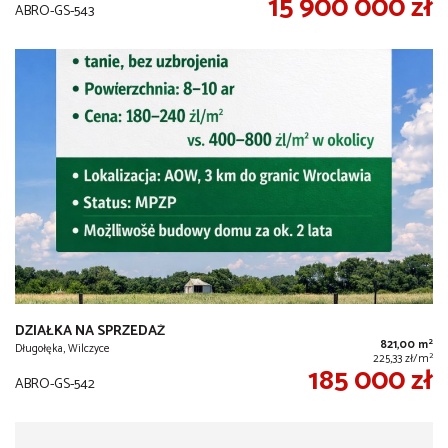
15 900 000 zł
ABRO-GS-543
DZIAŁKA NA SPRZEDAŻ
2
821,00 m
Długołęka, Wilczyce
2
225,33 zł/m
185 000 zł
ABRO-GS-542