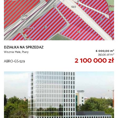
DZIAŁKA NA SPRZEDAŻ
2
6 000,00 m
Wisznia Mała, Psary
2
350,00 zł/m
2 100 000 zł
ABRO-GS-529