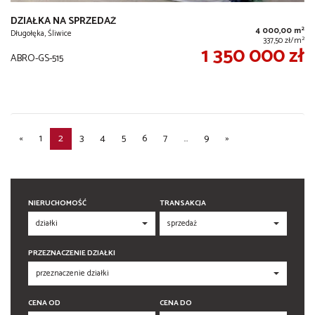
DZIAŁKA NA SPRZEDAŻ
2
4 000,00 m
Długołęka, Śliwice
2
337,50 zł/m
1 350 000 zł
ABRO-GS-515
«
1
2
3
4
5
6
7
...
9
»
NIERUCHOMOŚĆ
TRANSAKCJA
PRZEZNACZENIE DZIAŁKI
CENA OD
CENA DO