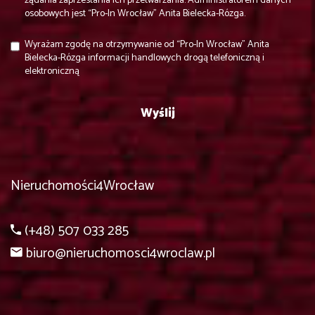
żądania zaprzestania ich przetwarzania. Administratorem danych
osobowych jest “Pro-In Wrocław” Anita Bielecka-Rózga.
Wyrażam zgodę na otrzymywanie od “Pro-In Wrocław” Anita
Bielecka-Rózga informacji handlowych drogą telefoniczną i
elektroniczną
Nieruchomości4Wrocław
(+48) 507 033 285
biuro@nieruchomosci4wroclaw.pl