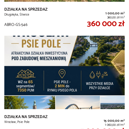
DZIAŁKA NA SPRZEDAŻ
2
1 000,00 m
Długołęka, Śliwice
2
360,00 zł/m
360 000 zł
ABRO-GS-546
DZIAŁKA NA SPRZEDAŻ
2
15 000,00 m
Wrocław, Psie Pole
2
1 060,00 zł/m