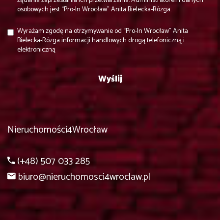
żądania zaprzestania ich przetwarzania. Administratorem danych
osobowych jest “Pro-In Wrocław” Anita Bielecka-Rózga.
Wyrażam zgodę na otrzymywanie od “Pro-In Wrocław” Anita
Bielecka-Rózga informacji handlowych drogą telefoniczną i
elektroniczną
Nieruchomości4Wrocław
(+48) 507 033 285
biuro@nieruchomosci4wroclaw.pl