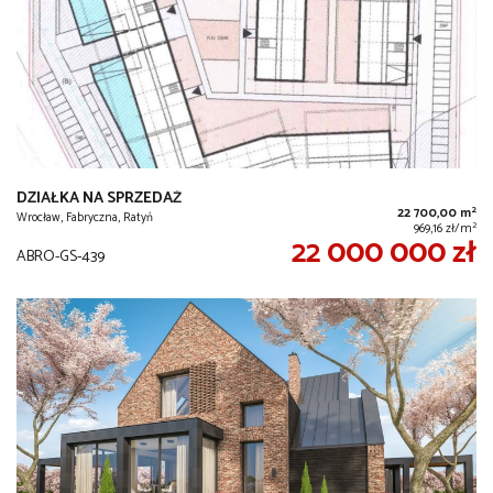
DZIAŁKA NA SPRZEDAŻ
2
22 700,00 m
Wrocław, Fabryczna, Ratyń
2
969,16 zł/m
22 000 000 zł
ABRO-GS-439