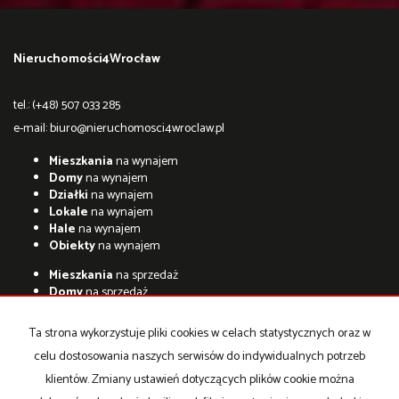
Nieruchomości4Wrocław
tel.: (+48) 507 033 285
e-mail:
biuro@nieruchomosci4wroclaw.pl
Mieszkania
na wynajem
Domy
na wynajem
Działki
na wynajem
Lokale
na wynajem
Hale
na wynajem
Obiekty
na wynajem
Mieszkania
na sprzedaż
Domy
na sprzedaż
Działki
na sprzedaż
Lokale
na sprzedaż
Ta strona wykorzystuje pliki cookies w celach statystycznych oraz w
Hale
na sprzedaż
celu dostosowania naszych serwisów do indywidualnych potrzeb
Obiekty
na sprzedaż
klientów. Zmiany ustawień dotyczących plików cookie można
Strona główna
Kontakt
kalkulator
notatnik
Kup
Sprzedaj
RODO