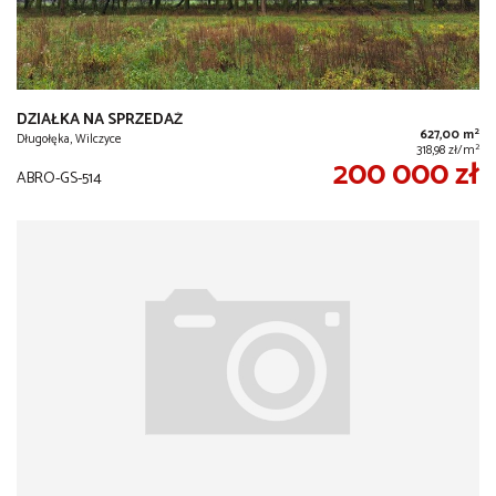
DZIAŁKA NA SPRZEDAŻ
2
627,00 m
Długołęka, Wilczyce
2
318,98 zł/m
200 000 zł
ABRO-GS-514