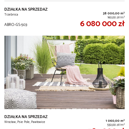
DZIAŁKA NA SPRZEDAŻ
2
38 000,00 m
Trzebnica
2
160,00 zł/m
6 080 000 zł
ABRO-GS-503
DZIAŁKA NA SPRZEDAŻ
2
1 060,00 m
Wrocław, Psie Pole, Pawłowice
2
550,00 zł/m