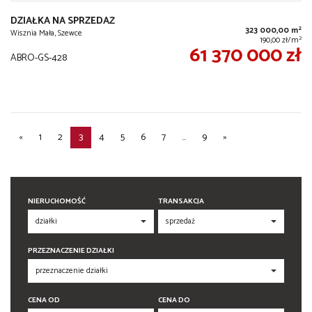
DZIAŁKA NA SPRZEDAŻ
2
323 000,00 m
Wisznia Mała, Szewce
2
190,00 zł/m
61 370 000 zł
ABRO-GS-428
«
1
2
3
4
5
6
7
...
9
»
NIERUCHOMOŚĆ
TRANSAKCJA
PRZEZNACZENIE DZIAŁKI
CENA OD
CENA DO