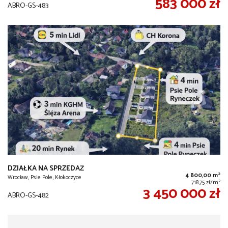
583 000 zł
ABRO-GS-483
DZIAŁKA NA SPRZEDAŻ
2
4 800,00 m
Wrocław, Psie Pole, Kłokoczyce
2
718,75 zł/m
3 450 000 zł
ABRO-GS-482