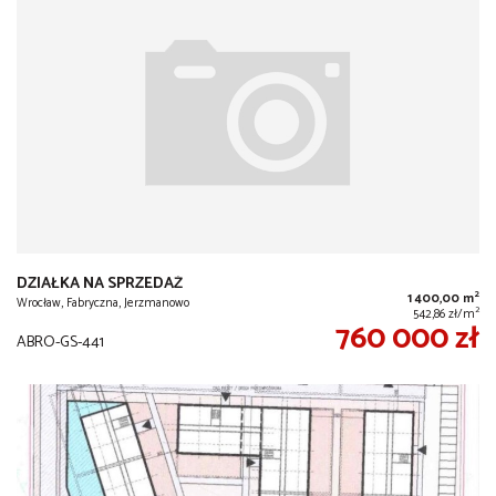
DZIAŁKA NA SPRZEDAŻ
2
1 400,00 m
Wrocław, Fabryczna, Jerzmanowo
2
542,86 zł/m
760 000 zł
ABRO-GS-441