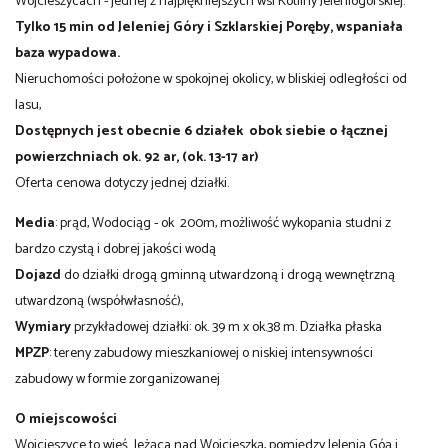
Wojcieszycach - jednej z najpiękniejszych wsi Kotliny Jeleniogórskiej.
Tylko 15 min od Jeleniej Góry i Szklarskiej Poręby, wspaniała
baza wypadowa.
Nieruchomości położone w spokojnej okolicy, w bliskiej odległości od
lasu,
Dostępnych jest obecnie 6 działek obok siebie o łącznej
powierzchniach ok. 92 ar, (ok. 13-17 ar)
Oferta cenowa dotyczy jednej działki.
Media
: prąd, Wodociąg - ok 200m, możliwość wykopania studni z
bardzo czystą i dobrej jakości wodą
Dojazd
do działki drogą gminną utwardzoną i drogą wewnętrzną
utwardzoną (współwłasność),
Wymiary
przykładowej działki: ok. 39 m x ok.38 m. Działka płaska
MPZP
: tereny zabudowy mieszkaniowej o niskiej intensywności
zabudowy w formie zorganizowanej
O miejscowości
Wojcieszyce to wieś leżąca nad Wojcieszką, pomiędzy Jelenią Góą i