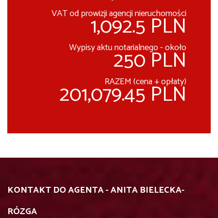
VAT od prowizji agencji nieruchomości
1,092.5 PLN
Wypisy aktu notarialnego - około
250 PLN
RAZEM (cena + opłaty)
201,079.45 PLN
KONTAKT DO AGENTA - ANITA BIELECKA-
RÓZGA