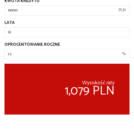
KWOTA KREDYTU
PLN
LATA
OPROCENTOWANIE ROCZNE
%
Wysokość raty
1,079 PLN