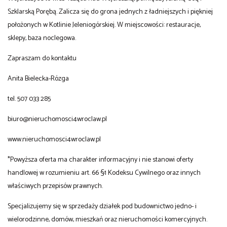
Szklarską Porębą. Zalicza się do grona jednych z ładniejszych i piękniej
położonych w Kotlinie Jeleniogórskiej. W miejscowości: restauracje,
sklepy, baza noclegowa.
Zapraszam do kontaktu
Anita Bielecka-Rózga
tel. 507 033 285
biuro@nieruchomosci4wroclaw.pl
www.nieruchomosci4wroclaw.pl
*Powyższa oferta ma charakter informacyjny i nie stanowi oferty
handlowej w rozumieniu art. 66 §1 Kodeksu Cywilnego oraz innych
właściwych przepisów prawnych.
Specjalizujemy się w sprzedaży działek pod budownictwo jedno- i
wielorodzinne, domów, mieszkań oraz nieruchomości komercyjnych.