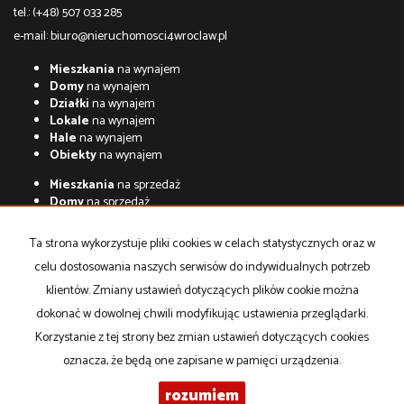
tel.: (+48) 507 033 285
e-mail:
biuro@nieruchomosci4wroclaw.pl
Mieszkania
na wynajem
Domy
na wynajem
Działki
na wynajem
Lokale
na wynajem
Hale
na wynajem
Obiekty
na wynajem
Mieszkania
na sprzedaż
Domy
na sprzedaż
Działki
na sprzedaż
Lokale
na sprzedaż
Ta strona wykorzystuje pliki cookies w celach statystycznych oraz w
Hale
na sprzedaż
celu dostosowania naszych serwisów do indywidualnych potrzeb
Obiekty
na sprzedaż
klientów. Zmiany ustawień dotyczących plików cookie można
Strona główna
Kontakt
kalkulator
notatnik
Kup
Sprzedaj
RODO
dokonać w dowolnej chwili modyfikując ustawienia przeglądarki.
Korzystanie z tej strony bez zmian ustawień dotyczących cookies
oznacza, że będą one zapisane w pamięci urządzenia.
PRO-IN-WROCŁAW Anita Bielecka-Rózga
2026
Program dla biur
rozumiem
nieruchomości
Galactica Virgo