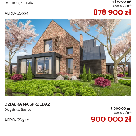
2
1 870,00 m
Długołęka, Kiełczów
2
470,00 zł/m
878 900 zł
ABRO-GS-334
DZIAŁKA NA SPRZEDAŻ
2
3 000,00 m
Długołęka, Siedlec
2
300,00 zł/m
900 000 zł
ABRO-GS-340