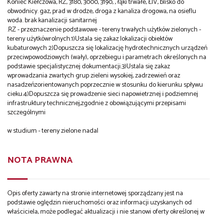
Koniec Kiełczowa, RZ, 3180, 3000, 3190, , łąki trwałe, ŁIV, blisko do
obwodnicy. gaz, prad w drodze, droga z kanaliza drogowa, na osieflu
woda. brak kanalizacji sanitarnej
.RZ - przeznaczenie podstawowe - tereny trwałych użytków zielonych -
tereny użytkówrolnych.1)Ustala się zakaz lokalizacji obiektów
kubaturowych 2)Dopuszcza się lokalizację hydrotechnicznych urządzeń
przeciwpowodziowych (wały), oprzebiegu i parametrach określonych na
podstawie specjalistycznej dokumentacji.3)Ustala się zakaz
wprowadzania zwartych grup zieleni wysokiej, zadrzewień oraz
nasadzeńzorientowanych poprzecznie w stosunku do kierunku spływu
cieku.4)Dopuszcza się prowadzenie sieci napowietrznej i podziemnej
infrastruktury technicznej,zgodnie z obowiązującymi przepisami
szczególnymi
w studium - tereny zielone nadal
NOTA PRAWNA
Opis oferty zawarty na stronie internetowej sporządzany jest na
podstawie oględzin nieruchomości oraz informacji uzyskanych od
właściciela, może podlegać aktualizacji i nie stanowi oferty określonej w