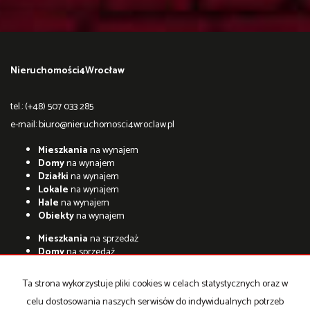
Nieruchomości4Wrocław
tel.: (+48) 507 033 285
e-mail:
biuro@nieruchomosci4wroclaw.pl
Mieszkania
na wynajem
Domy
na wynajem
Działki
na wynajem
Lokale
na wynajem
Hale
na wynajem
Obiekty
na wynajem
Mieszkania
na sprzedaż
Domy
na sprzedaż
Działki
na sprzedaż
Lokale
na sprzedaż
Ta strona wykorzystuje pliki cookies w celach statystycznych oraz w
Hale
na sprzedaż
celu dostosowania naszych serwisów do indywidualnych potrzeb
Obiekty
na sprzedaż