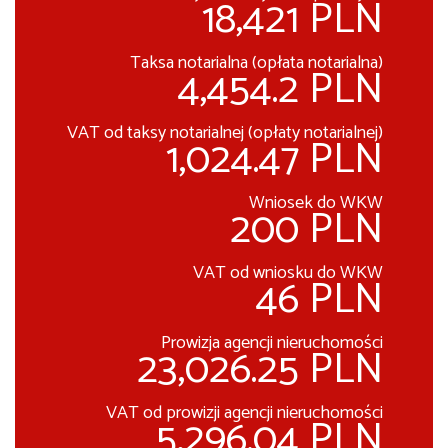
18,421 PLN
Taksa notarialna (opłata notarialna)
4,454.2 PLN
VAT od taksy notarialnej (opłaty notarialnej)
1,024.47 PLN
Wniosek do WKW
200 PLN
VAT od wniosku do WKW
46 PLN
Prowizja agencji nieruchomości
23,026.25 PLN
VAT od prowizji agencji nieruchomości
5,296.04 PLN