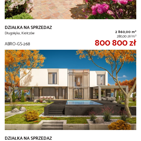
DZIAŁKA NA SPRZEDAŻ
2
2 860,00 m
Długołęka, Kiełczów
2
280,00 zł/m
800 800 zł
ABRO-GS-268
DZIAŁKA NA SPRZEDAŻ