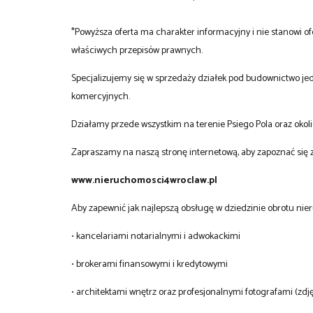
*Powyższa oferta ma charakter informacyjny i nie stanowi o
właściwych przepisów prawnych.
Specjalizujemy się w sprzedaży działek pod budownictwo je
komercyjnych.
Działamy przede wszystkim na terenie Psiego Pola oraz okol
Zapraszamy na naszą stronę internetową, aby zapoznać się 
www.nieruchomosci4wroclaw.pl
Aby zapewnić jak najlepszą obsługę w dziedzinie obrotu ni
• kancelariami notarialnymi i adwokackimi
• brokerami finansowymi i kredytowymi
• architektami wnętrz oraz profesjonalnymi fotografami (zdj