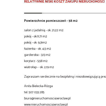
RELATYWNIE NISKI KOSZT ZAKUPU NIERUCHOMOŚCI
Powierzchnie pomieszczeń - 58 m2
salon z jadalnią - ok. 21,22 m2
pokój - ok.11,71 m2
pokój - ok. 9,31m2
łazienka - ok. 4,5 m2
garderoba - 3,13 m2
korytarz - 5,58 m2
wiatrołap - ok. 2,19 m2
Zapraszam serdecznie na bezpłatną i niezobowiązującą prez
Anita Bielecka-Rózga
tel. 507 033 285
biuro@nieruchomosci4wroclaw.pl
www.nieruchomosci4wroclaw.pl