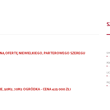
S
LNĄ OFERTĘ NIEWIELKIEGO, PARTEROWEGO SZEREGU
SY
PO
LI
PI
E, 50M2, 70M2 OGRÓDKA - CENA 425 000 ZŁ)