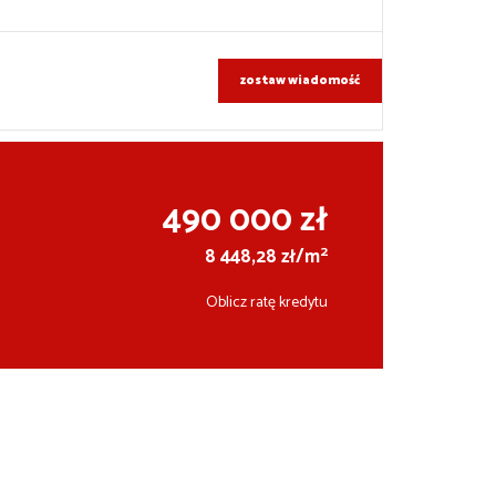
zostaw wiadomość
490 000 zł
2
8 448,28 zł/m
Oblicz ratę kredytu