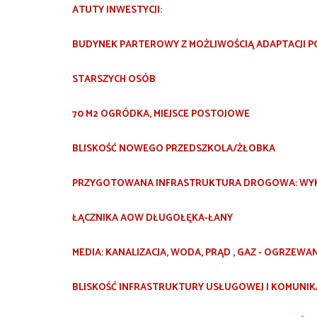
ATUTY INWESTYCJI
:
BUDYNEK PARTEROWY Z MOŻLIWOŚCIĄ ADAPTACJI POD
STARSZYCH OSÓB
70 M2 OGRÓDKA, MIEJSCE POSTOJOWE
BLISKOŚĆ NOWEGO PRZEDSZKOLA/ŻŁOBKA
PRZYGOTOWANA INFRASTRUKTURA DROGOWA: WYK
ŁĄCZNIKA AOW DŁUGOŁĘKA-ŁANY
MEDIA: KANALIZACJA, WODA, PRĄD , GAZ - OGRZEW
BLISKOŚĆ INFRASTRUKTURY USŁUGOWEJ I KOMUNIKA