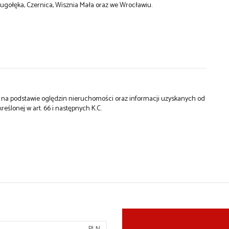
ugołęka, Czernica, Wisznia Mała oraz we Wrocławiu.
st na podstawie oględzin nieruchomości oraz informacji uzyskanych od
kreślonej w art. 66 i następnych K.C.