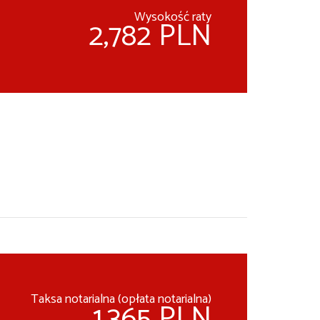
Wysokość raty
2,782 PLN
Taksa notarialna (opłata notarialna)
1,365 PLN