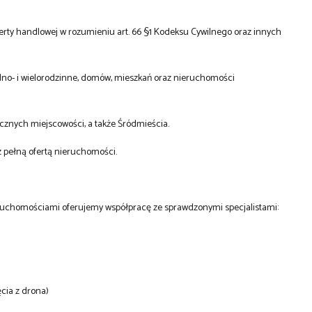
ferty handlowej w rozumieniu art. 66 §1 Kodeksu Cywilnego oraz innych
dno- i wielorodzinne, domów, mieszkań oraz nieruchomości
icznych miejscowości, a także Śródmieścia.
z pełną ofertą nieruchomości.
eruchomościami oferujemy współpracę ze sprawdzonymi specjalistami:
ęcia z drona)