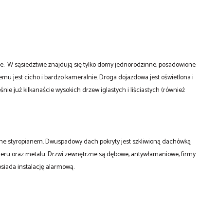
ce. W sąsiedztwie znajdują się tylko domy jednorodzinne, posadowione
mu jest cicho i bardzo kameralnie. Droga dojazdowa jest oświetlona i
e już kilkanaście wysokich drzew iglastych i liściastych (również
one styropianem. Dwuspadowy dach pokryty jest szkliwioną dachówką
ieru oraz metalu. Drzwi zewnętrzne są dębowe, antywłamaniowe, firmy
siada instalację alarmową.