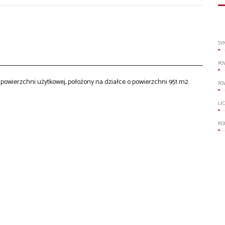
SY
PO
 powierzchni użytkowej, położony na działce o powierzchni 951 m2.
PO
LI
RO