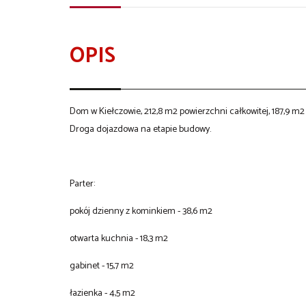
OPIS
Dom w Kiełczowie, 212,8 m2 powierzchni całkowitej, 187,9 m2
Droga dojazdowa na etapie budowy.
Parter:
pokój dzienny z kominkiem - 38,6 m2
otwarta kuchnia - 18,3 m2
gabinet - 15,7 m2
łazienka - 4,5 m2