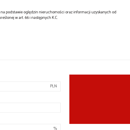
st na podstawie oględzin nieruchomości oraz informacji uzyskanych od
kreślonej w art. 66 i następnych K.C.
PLN
%