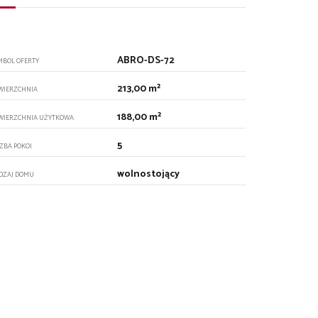
ABRO-DS-72
MBOL OFERTY
213,00 m²
WIERZCHNIA
188,00 m²
WIERZCHNIA UŻYTKOWA
5
CZBA POKOI
wolnostojący
DZAJ DOMU