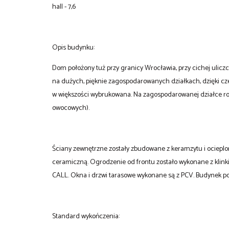
hall - 7,6
Opis budynku:
Dom położony tuż przy granicy Wrocławia, przy cichej ulicz
na dużych, pięknie zagospodarowanych działkach, dzięki cze
w większości wybrukowana. Na zagospodarowanej działce rośni
owocowych).
Ściany zewnętrzne zostały zbudowane z keramzytu i ociepl
ceramiczną. Ogrodzenie od frontu zostało wykonane z klink
CALL. Okna i drzwi tarasowe wykonane są z PCV. Budynek po
Standard wykończenia: