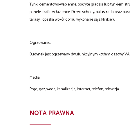
Tynki cementowo-wapienne, pokryte gładzią lub tynkiem stru
panele i kafle w łazience. Drzwi, schody, balustrada oraz pa
tarasy i opaska wokół domu wykonane są z klinkieru.
Ogrzewanie:
Budynek jest ogrzewany dwufunkcyjnym kotłem gazowy VAI
Media:
Prąd, gaz, woda, kanalizacja, internet, telefon, telewizja.
NOTA PRAWNA